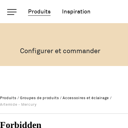
Pages importantes
Produits
Inspiration
Artemide - Mercury
Rootline
Page d'accueil
Main Navigation
Contenu
Configurer et commander
Contact
Plan du site
Méta-navigation
Produits
/
Groupes de produits
/
Accessoires et éclairage
/
Artemide - Mercury