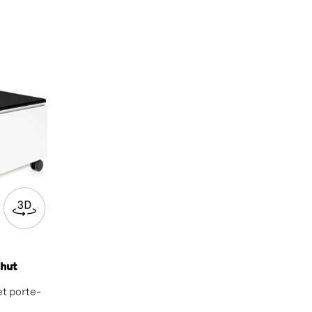
ahut
et porte-