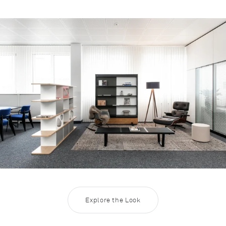
Rootline
Inspiration Lounge 1
Explore the Look