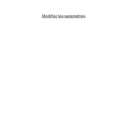
Nom d'utilisateur
Modifier les paramètres
Mot de passe
Mot de passe oublié ?
Lista Office LO