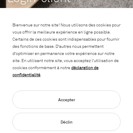
Bienvenue sur notre site! Nous utilisons des cookies pour
Compétences
/
Furniture as a Service
/
Catalogue FaaS
vous offrir la meilleure expérience en ligne possible.
Certains de ces cookies sont indispensables pour fournir
des fonctions de base. D'autres nous permettent
Formulaire pour une commande ou
d'optimiser en permanence votre expérience sur notre
une tâche de retrait
site. En utilisant notre site, vous acceptez l'utilisation de
cookies conformément à notre
déclaration de
confidentialité
.
Le catalogue est accessible uniquement aux clients FaaS.
Bonjour
Accepter
Veuillez vous connecter pour accéder au catalogue.
Déclin
Identification